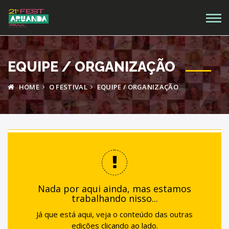
EQUIPE / ORGANIZAÇÃO
HOME
O FESTIVAL
EQUIPE / ORGANIZAÇÃO
Nada por aqui ainda, mas estamos
trabalhando nisso...
Já que está aqui, veja o conteúdo das outras
edições clicando ao lado.