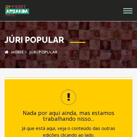
JÚRI POPULAR
HOME
JÚRI POPULAR
Nada por aqui ainda, mas estamos
trabalhando nisso...
Já que está aqui, veja o conteúdo das outras
edições clicando ao lado.