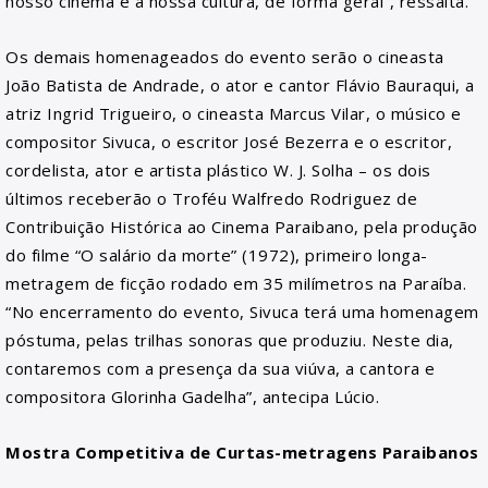
nosso cinema e a nossa cultura, de forma geral”, ressalta.
Os demais homenageados do evento serão o cineasta
João Batista de Andrade, o ator e cantor Flávio Bauraqui, a
atriz Ingrid Trigueiro, o cineasta Marcus Vilar, o músico e
compositor Sivuca, o escritor José Bezerra e o escritor,
cordelista, ator e artista plástico W. J. Solha – os dois
últimos receberão o Troféu Walfredo Rodriguez de
Contribuição Histórica ao Cinema Paraibano, pela produção
do filme “O salário da morte” (1972), primeiro longa-
metragem de ficção rodado em 35 milímetros na Paraíba.
“No encerramento do evento, Sivuca terá uma homenagem
póstuma, pelas trilhas sonoras que produziu. Neste dia,
contaremos com a presença da sua viúva, a cantora e
compositora Glorinha Gadelha”, antecipa Lúcio.
Mostra Competitiva de Curtas-metragens Paraibanos