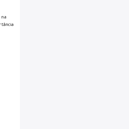
 na
rtância