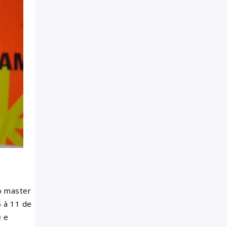
io master
5 à 11 de
e e