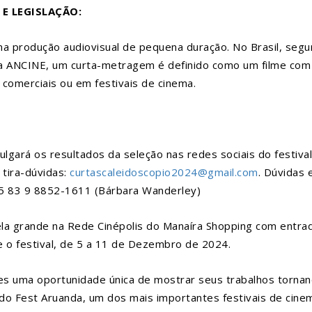
E LEGISLAÇÃO:
 produção audiovisual de pequena duração. No Brasil, segun
a ANCINE, um curta-metragem é definido como um filme com du
comerciais ou em festivais de cinema.
gará os resultados da seleção nas redes sociais do festival 
 tira-dúvidas:
curtascaleidoscopio2024@gmail.
com
. Dúvidas 
55 83 9 8852-1611 (Bárbara Wanderley)
la grande na Rede Cinépolis do Manaíra Shopping com entrada
 o festival, de 5 a 11 de Dezembro de 2024.
s uma oportunidade única de mostrar seus trabalhos tornand
ado Fest Aruanda, um dos mais importantes festivais de cinem